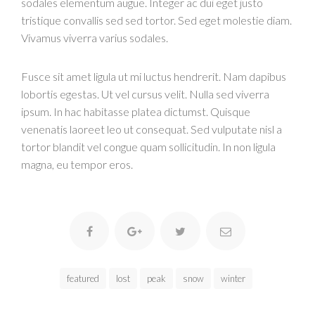
sodales elementum augue. Integer ac dui eget justo
tristique convallis sed sed tortor. Sed eget molestie diam.
Vivamus viverra varius sodales.
Fusce sit amet ligula ut mi luctus hendrerit. Nam dapibus
lobortis egestas. Ut vel cursus velit. Nulla sed viverra
ipsum. In hac habitasse platea dictumst. Quisque
venenatis laoreet leo ut consequat. Sed vulputate nisl a
tortor blandit vel congue quam sollicitudin. In non ligula
magna, eu tempor eros.
featured
lost
peak
snow
winter