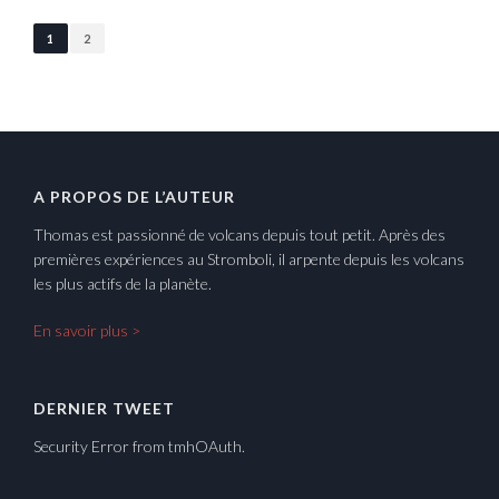
1
2
A PROPOS DE L’AUTEUR
Thomas est passionné de volcans depuis tout petit. Après des
premières expériences au Stromboli, il arpente depuis les volcans
les plus actifs de la planète.
En savoir plus >
DERNIER TWEET
Security Error from tmhOAuth.