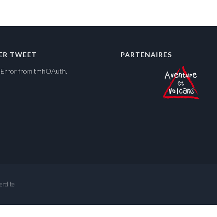
ER TWEET
PARTENAIRES
y Error from tmhOAuth.
erdite