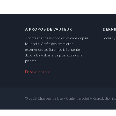
A PROPOS DE L’AUTEUR
DERNI
Thomas est passionné de volcans depuis
Securit
tout petit. Après des premières
expériences au Stromboli, il arpente
depuis les volcans les plus actifs de la
planète.
En savoir plus >
© 2026 Chasseur de lave – Contenu protégé – Reproduction int