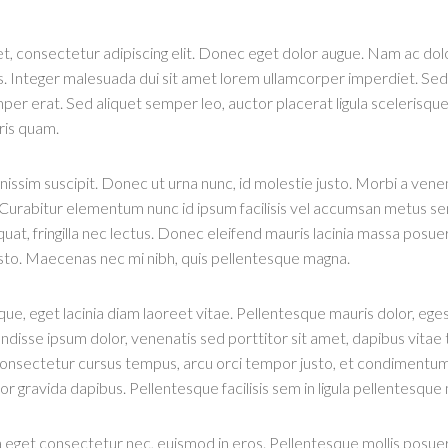
, consectetur adipiscing elit. Donec eget dolor augue. Nam ac dolo
. Integer malesuada dui sit amet lorem ullamcorper imperdiet. Sed 
emper erat. Sed aliquet semper leo, auctor placerat ligula sceleris
ris quam.
issim suscipit. Donec ut urna nunc, id molestie justo. Morbi a venenat
 Curabitur elementum nunc id ipsum facilisis vel accumsan metus se
quat, fringilla nec lectus. Donec eleifend mauris lacinia massa posu
 justo. Maecenas nec mi nibh, quis pellentesque magna.
ue, eget lacinia diam laoreet vitae. Pellentesque mauris dolor, egest
ndisse ipsum dolor, venenatis sed porttitor sit amet, dapibus vitae t
onsectetur cursus tempus, arcu orci tempor justo, et condimentum 
 gravida dapibus. Pellentesque facilisis sem in ligula pellentesque m
a eget consectetur nec, euismod in eros. Pellentesque mollis posuer