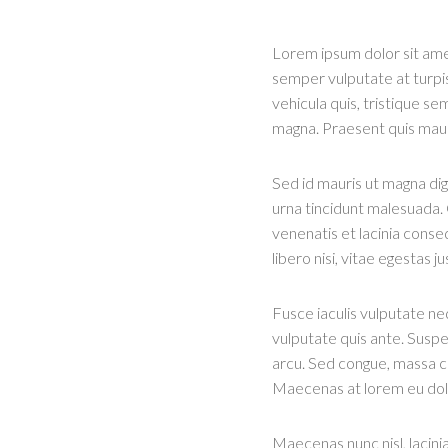
Lorem ipsum dolor sit amet
semper vulputate at turpis
vehicula quis, tristique s
magna. Praesent quis mau
Sed id mauris ut magna dign
urna tincidunt malesuada.
venenatis et lacinia conse
libero nisi, vitae egestas
Fusce iaculis vulputate neq
vulputate quis ante. Suspe
arcu. Sed congue, massa c
Maecenas at lorem eu dolor
Maecenas nunc nisl, lacini