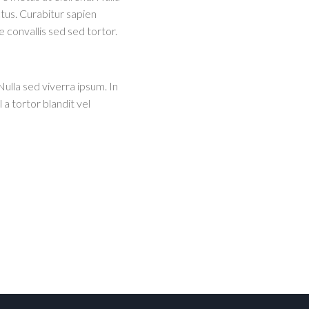
tus. Curabitur sapien
e convallis sed sed tortor.
Nulla sed viverra ipsum. In
a tortor blandit vel