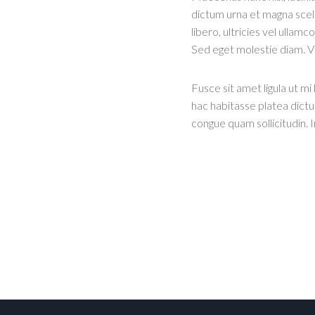
dictum urna et magna scele
libero, ultricies vel ullam
Sed eget molestie diam. V
Fusce sit amet ligula ut mi
hac habitasse platea dictu
congue quam sollicitudin. 