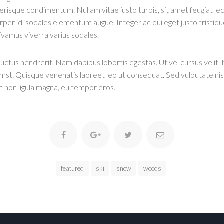
risque condimentum. Nullam vitae justo turpis, sit amet feugiat lec
corper id, sodales elementum augue. Integer ac dui eget justo tristiqu
ivamus viverra varius sodales.
 luctus hendrerit. Nam dapibus lobortis egestas. Ut vel cursus velit. 
mst. Quisque venenatis laoreet leo ut consequat. Sed vulputate nisl 
In non ligula magna, eu tempor eros.
featured
ski
snow
woods