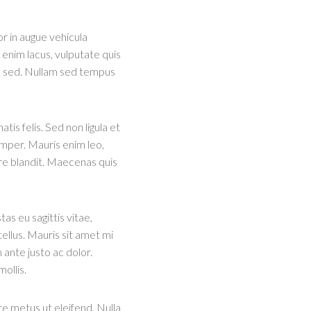
r in augue vehicula
enim lacus, vulputate quis
que sed. Nullam sed tempus
is felis. Sed non ligula et
mper. Mauris enim leo,
ere blandit. Maecenas quis
as eu sagittis vitae,
ellus. Mauris sit amet mi
ante justo ac dolor.
ollis.
e metus ut eleifend. Nulla