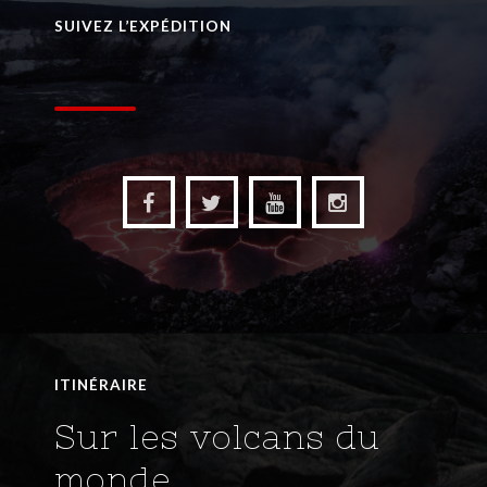
ERTA ALE, AUX
PORTES DE L'ENFER
SUIVEZ L’EXPÉDITION
RDC
NYIRAGONGO, SUR LE
GEANT DE LAVE
VANUATU
YASUR, DES BOMBES
SOUS LES COCOTIERS
VANUATU
AMBRYM, LES
JUMEAUX DE L'ÎLE
NOIRE
VANUATU
AMBRYM, LES
JUMEAUX DE L'ÎLE
ITINÉRAIRE
NOIRE
Sur les volcans du
monde