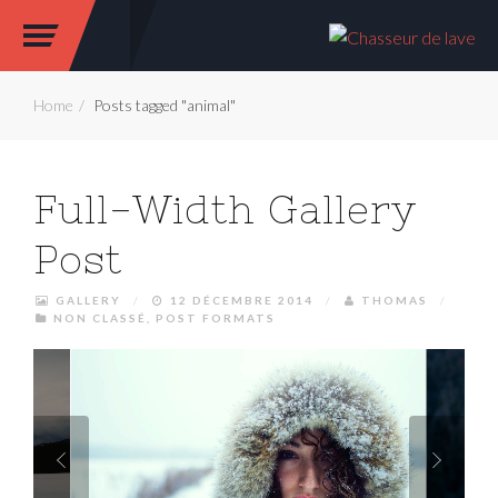
Home
Posts tagged "animal"
Full-Width Gallery
Post
GALLERY
/
12 DÉCEMBRE 2014
/
THOMAS
/
NON CLASSÉ
,
POST FORMATS