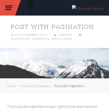
POST WITH PAGINATION
22 NOVEMBRE 2014
/
THOMAS
/
IMPORTANT EXAMPLES
,
NON CLASSÉ
Home
Important Examples
Post with Pagination
Fusce iaculis vulputate neque, eget lacinia diam laoreet