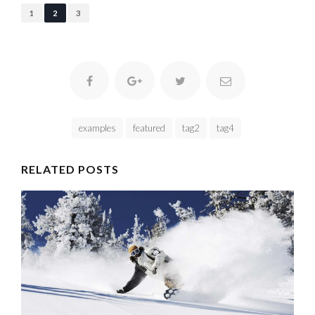
1
2
3
examples
featured
tag2
tag4
RELATED POSTS