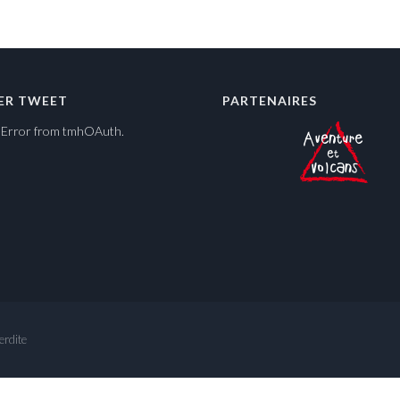
ER TWEET
PARTENAIRES
y Error from tmhOAuth.
erdite