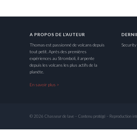
A PROPOS DE L’AUTEUR
DERNI
Thomas est passionné de volcans depuis
Securit
tout petit. Après des premières
expériences au Stromboli, il arpente
depuis les volcans les plus actifs de la
planète.
En savoir plus >
© 2026 Chasseur de lave – Contenu protégé – Reproduction int