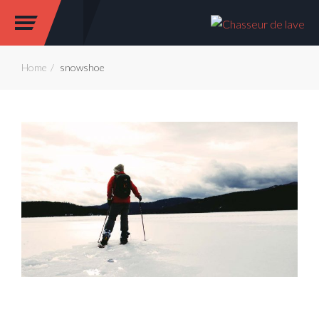
Home
snowshoe